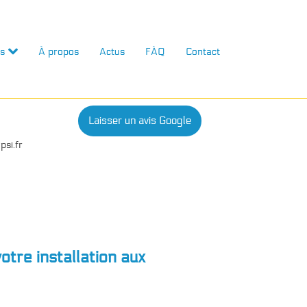
s
À propos
Actus
FÀQ
Contact
Laisser un avis Google
psi.fr
otre installation aux