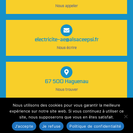
Nous appeler
electricite-ae@alsaceepsi.fr
Nous écrire
67 500 Haguenau
Nous trouver
Nous utilisons des cookies pour vous garantir la meilleure
expérience sur notre site web. Si vous continuez à utiliser ce
site, nous supposerons que vous en êtes satisfait.
Fait avec
par
BRET. Communication 360°
J'accepte
Je refuse
Politique de confidentialité