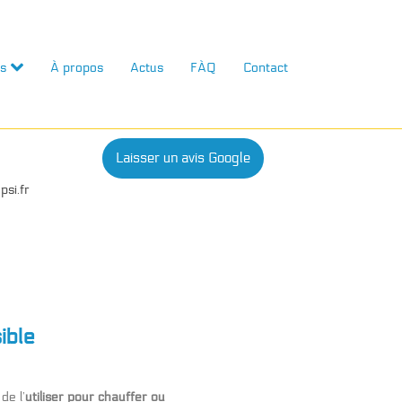
s
À propos
Actus
FÀQ
Contact
Laisser un avis Google
psi.fr
ible
de l’
utiliser pour chauffer ou