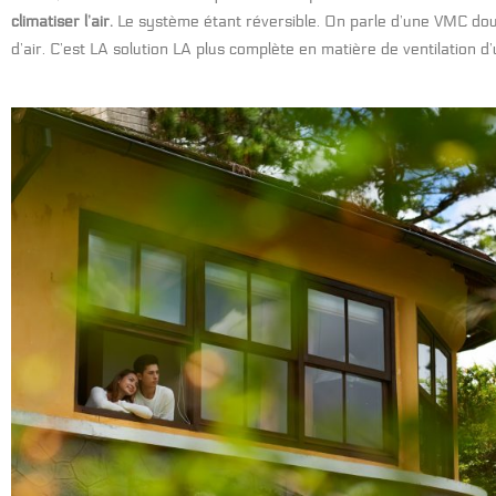
climatiser l’air.
Le système étant réversible.
On parle d’une VMC dou
d’air. C’est LA solution LA plus complète en matière de ventilation d