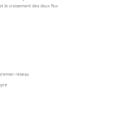
t le croisement des deux flux
n premier réseau
opre