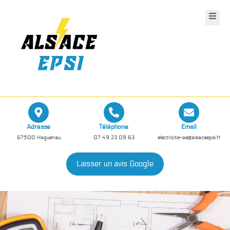
Adresse
Téléphone
Email
67500 Haguenau
07 49 23 09 63
electricite-ae@alsaceepsi.fr
Laisser un avis Google