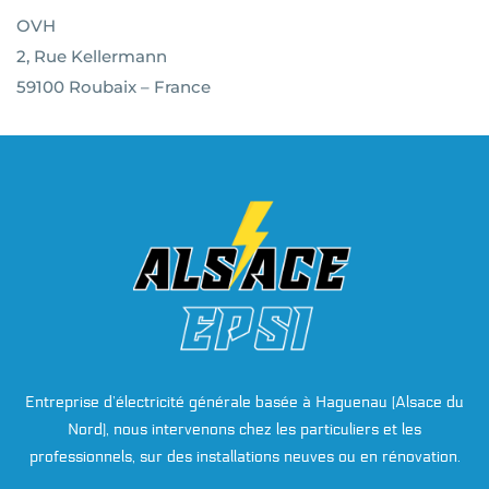
OVH
2, Rue Kellermann
59100 Roubaix – France
Entreprise d’électricité générale basée à Haguenau (Alsace du
Nord), nous intervenons chez les particuliers et les
professionnels, sur des installations neuves ou en rénovation.